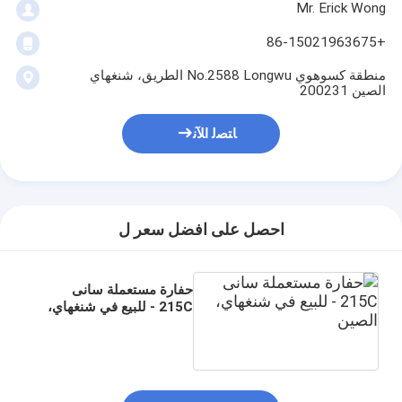
Mr. Erick Wong
+86-15021963675
منطقة كسوهوي No.2588 Longwu الطريق، شنغهاي
الصين 200231
ﺎﺘﺼﻟ ﺍﻶﻧ
احصل على افضل سعر ل
حفارة مستعملة سانى
215C - للبيع في شنغهاي،
الصين