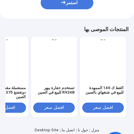
استمر
المنتجات الموصى بها
القط ك 140 الممهدة
تستخدم حفارة يبهر
مستعملة مقطور
للبيع في شنغهاي بالصين
R924B للبيع في الصين
دونغفنغ 5
الصين
افضل سعر
افضل سعر
افضل سع
منزل
حول نا
اتصل بنا
Desktop Site