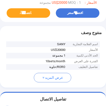
الأسعار：US$20000
MOQ：1 مجموعة
افضل سعر
ﺎﺘﺼﻟ ﺍﻶﻧ
منتوج وصف
اسم العلامة التجارية
SANY
الأسعار
US$20000
الحد الأدنى لكمية
1 مجموعة
القدرة على العرض
10sets/month
تفاصيل التغليف
RORO/حاوية
عرض المزيد
تفاصيل الاتصال