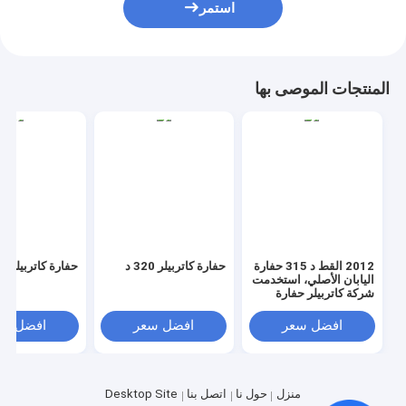
استمر
المنتجات الموصى بها
2012 القط د 315 حفارة
حفارة كاتربيلر 320 د
حفارة كاتربيلر 312D
اليابان الأصلي، استخدمت
شركة كاتربيلر حفارة
الزاحف للبيع
افضل سعر
افضل سعر
افضل سع
منزل
حول نا
اتصل بنا
Desktop Site