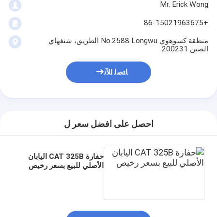
Mr. Erick Wong
+86-15021963675
منطقة كسوهوي No.2588 Longwu الطريق، شنغهاي
الصين 200231
ﺎﺘﺼﻟ ﺍﻶﻧ
احصل على افضل سعر ل
حفارة CAT 325B اليابان
الأصلي للبيع بسعر رخيص