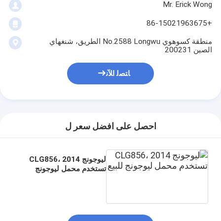
Mr. Erick Wong
+86-15021963675
منطقة كسوهوي No.2588 Longwu الطريق، شنغهاي
الصين 200231
ﺎﺘﺼﻟ ﺍﻶﻧ
احصل على افضل سعر ل
ليوجونج CLG856، 2014
تستخدم محمل ليوجونج
للبيع