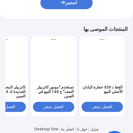
استمر
المنتجات الموصى بها
القط د 320 حفارة اليابان
تستخدم "موتور كاتربيلر
كاتربيلر المحركا
الأصلي للبيع
الصف" ح 140 للبيع في
ال
الصين
الصين
افضل سعر
افضل سعر
افضل سع
منزل
حول نا
اتصل بنا
Desktop Site