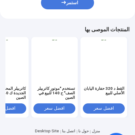
استمر
المنتجات الموصى بها
القط د 320 حفارة اليابان
تستخدم "موتور كاتربيلر
كاتربيلر المحركا
الأصلي للبيع
الصف" ح 140 للبيع في
ال
الصين
الصين
افضل سعر
افضل سعر
افضل سع
منزل
حول نا
اتصل بنا
Desktop Site