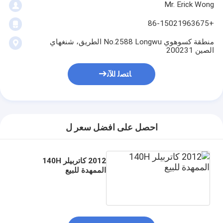
Mr. Erick Wong
+86-15021963675
منطقة كسوهوي No.2588 Longwu الطريق، شنغهاي
الصين 200231
ﺎﺘﺼﻟ ﺍﻶﻧ
احصل على افضل سعر ل
2012 كاتربيلر 140H
الممهدة للبيع