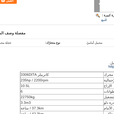
اتصل
 كبيرة :
للبيع
مفصلة وصف الم
محمل أماميّ
نوع متحرّك:
عجلة مح
مل.
htt
محرك
كاتربيلر 3306DITA
إجمالية
235hp / 2200rpm
الإزاح
10.5L
طوانات
6
تشغيل
22750kg
رة دلو
3.3m3
لأمام
37.3km / ساعة
معاكس
42.3km / ساعة