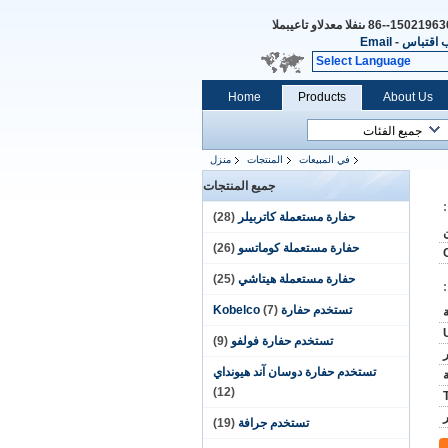
86--15021963
المبيعات والدعم الفنى
 اقتباس
-
Email
Select Language
Home
Products
About Us
في المبيعات
المنتجات
منزل
جميع المنتجات
حفارة مستعملة كاتربيلر
(28)
حفارة مستعملة كوماتسو
(26)
حفارة مستعملة هيتاشي
(25)
تستخدم حفارة Kobelco
(7)
تستخدم حفارة فولفو
(9)
تستخدم حفارة دوسان آند هيونداي
(12)
تستخدم جرافة
(19)