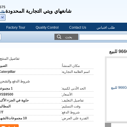
675
شانغهاي ويتي التجارية المحدودة
طلب
طلب اقتباس
Contact Us
Quality Control
Factory Tour
بحث
تفاصيل المنتج:
مكان المنشأ:
الصين
اسم العلامة التجارية:
Caterpillar
شروط الدفع والشحن:
الحد الأدنى لكمية:
1 مجموعة
الأسعار:
US$9500
تفاصيل التغليف:
حاوية في الجزء الأكبر
وقت التسليم:
المطالبة
شروط الدفع:
T/T
القدرة على العرض:
10 مجموعات/الشهر