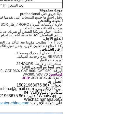
بعد الشحن (L * W * H)
جودة مضمونة:
لدينا فريق فني profeasional
وقبل اختبارها جميع المنتجات التي تقدمها ق
التعبئة والشحن:
حاوية / بكميات كبيرة / RORO / إطار BOX / شاحنة / السكك الحديدية (لقد cooperaton مع شركة النقل البحري المهنية)؛
ورحب التعبئة حسب الطلب.
يمكنك اختيار شريكنا الشحن أو شريك حيات
تسليم التفاصيل: ususlly 3-9 أيام بعد إيداع.
الدفع الأجل:
30٪ T / T مطلوب مقدما بعد التأكد من النظام، و 30٪ قبل التحميل، والتوازن بعد نسخة المسح الضوئي من B / L.
L / C متاح (للالتعاون الأول، ونحن نقبل 50٪ T / T، 50٪ L / C)
أرقى الخدمات:
3 سنة الضمان للمحرك ومضخة.
REPAINT ملاح وخدمة الصيانة.
توريد قطع الغيار
استشارات والإرشاد 24HOURS
تتوفر أيضا مع المحمل التالية:
اليرقة:
0، CAT 960، CAT 966، CAT 980
كوماتسو:
WA380، WA470
JCB:
JCB 3CX، JCB 4CX
اتصل بنا
الجوال: +86 15021963675
البريد الإلكتروني: erickinchina@gmail.com
سكايب: nelly1990123
ال WhatsApp / فايبر: +86 15021963675
Wechat: hahaha6602
على شبكة الإنترنت:
vator-china.com