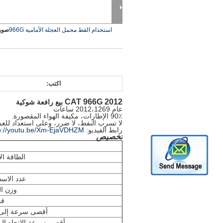
استخدام القط محمل العجلة الأمامية 966G
صورة
اكتب:
2012 CAT 966G
بيع رافعة شوكية
عام 2012،1269 ساعات
90٪ الإطارات، مكيفة الهواء المقصورة.
لا تسرب النفط، لا ضرر، وعلى استعداد للع
رابط الفيديو:
p://youtu.be/Xm-EjaVDHZM
تخصيص
الطاقة ال
عدد الاس
وزن ال
قد
أقصى سرعة إلى ا
أقصى سرعة الاتجاه ال