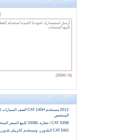
إ
/ 3000)
0
(
2012 مستخدم CAT 140H الصف السي
المنخفض
CAT 330B / حفارة 330BL للبيع السعر المنخفض
CAT D6G البلدوزر، وتستخدم كاتربيلر بلدوزر للبيع