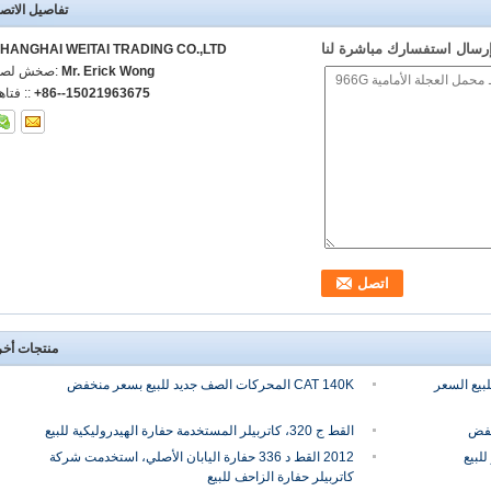
تفاصيل الاتص
رسال استفسارك مباشرة لنا
HANGHAI WEITAI TRADING CO.,LTD
Mr. Erick Wong
اتصل شخص
+86--15021963675
الهاتف :
منتجات أخ
ارات للبيع السعر
CAT 140K المحركات الصف جديد للبيع بسعر منخفض
القط ج 320، كاتربيلر المستخدمة حفارة الهيدروليكية للبيع
2012 القط د 336 حفارة اليابان الأصلي، استخدمت شركة
كاتربيلر حفارة الزاحف للبيع