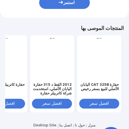
استمر
المنتجات الموصى بها
حفارة CAT 325B اليابان
2012 القط د 315 حفارة
حفارة كاتربيلر 320 د
الأصلي للبيع بسعر رخيص
اليابان الأصلي، استخدمت
شركة كاتربيلر حفارة
الزاحف للبيع
افضل سعر
افضل سعر
افضل سع
منزل
حول نا
اتصل بنا
Desktop Site