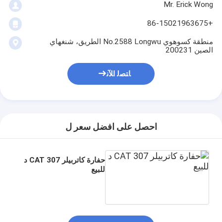
Mr. Erick Wong
+86-15021963675
منطقة كسوهوي No.2588 Longwu الطريق، شنغهاي
الصين 200231
ﺎﺘﺼﻟ ﺍﻶﻧ
احصل على افضل سعر ل
حفارة كاتربيلر CAT 307 د
للبيع