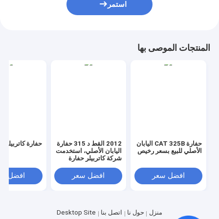
استمر
المنتجات الموصى بها
حفارة CAT 325B اليابان
2012 القط د 315 حفارة
حفارة كاتربيلر 320 د
الأصلي للبيع بسعر رخيص
اليابان الأصلي، استخدمت
شركة كاتربيلر حفارة
الزاحف للبيع
افضل سعر
افضل سعر
افضل سع
منزل
حول نا
اتصل بنا
Desktop Site