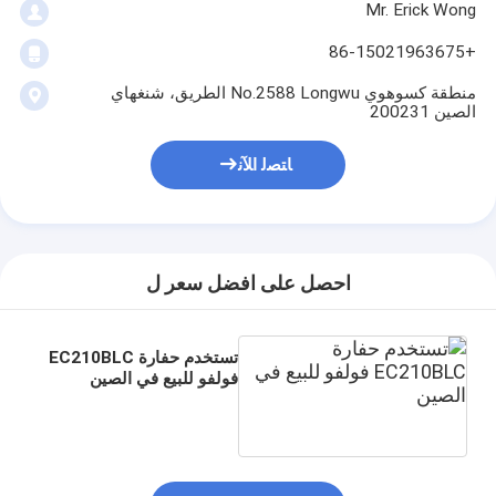
Mr. Erick Wong
+86-15021963675
منطقة كسوهوي No.2588 Longwu الطريق، شنغهاي
الصين 200231
ﺎﺘﺼﻟ ﺍﻶﻧ
احصل على افضل سعر ل
تستخدم حفارة EC210BLC
فولفو للبيع في الصين