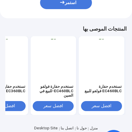
استمر
المنتجات الموصى بها
تستخدم حفارة
تستخدم حفارة فولفو
تستخدم حفارة ف
EC460BLC فولفو للبيع
EC460BLC-للبيع في
EC360BLC فولفو للبيع
الصين
افضل سعر
افضل سعر
افضل سع
منزل
حول نا
اتصل بنا
Desktop Site