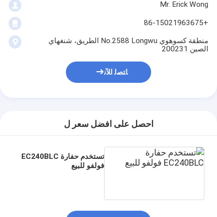
Mr. Erick Wong
+86-15021963675
منطقة كسوهوي No.2588 Longwu الطريق، شنغهاي
الصين 200231
ﺎﺘﺼﻟ ﺍﻶﻧ
احصل على افضل سعر ل
تستخدم حفارة EC240BLC
فولفو للبيع