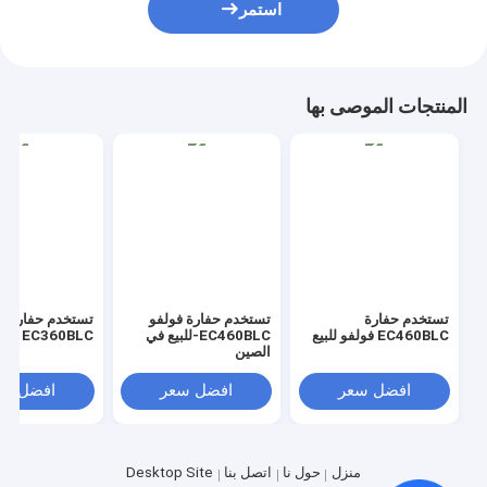
استمر
المنتجات الموصى بها
تستخدم حفارة
تستخدم حفارة فولفو
تستخدم حفارة ف
EC460BLC فولفو للبيع
EC460BLC-للبيع في
EC360BLC فولفو للبيع
الصين
افضل سعر
افضل سعر
افضل سع
منزل
حول نا
اتصل بنا
Desktop Site