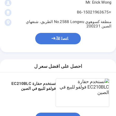
Mr. Erick Wong
+86-15021963675
منطقة كسوهوي No.2588 Longwu الطريق، شنغهاي
الصين 200231
ﺎﺘﺼﻟ ﺍﻶﻧ
احصل على افضل سعر ل
تستخدم حفارة EC210BLC
فولفو للبيع في الصين