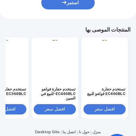
استمر
المنتجات الموصى بها
تستخدم حفارة
تستخدم حفارة فولفو
تستخدم حفارة ف
EC460BLC فولفو للبيع
EC460BLC-للبيع في
EC360BLC فولفو للبيع
الصين
افضل سعر
افضل سعر
افضل سع
منزل
حول نا
اتصل بنا
Desktop Site